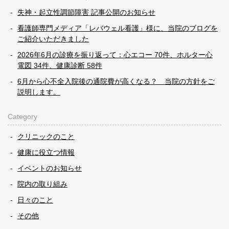
失神・起立性調節障害 記事公開のお知らせ
看護師専門メディア「レバウェル看護」様に、当院のブログを
ご紹介いただきました
2026年6月の診療を振り返って：心エコー 70件、ホルター心
電図 34件、健康診断 58件
6月から心不全入院後の通院費が高くなる？ 当院の方針をご
説明します。
Category
クリニックのこと
健康に役立つ情報
イベントのお知らせ
院内の取り組み
日々のこと
その他