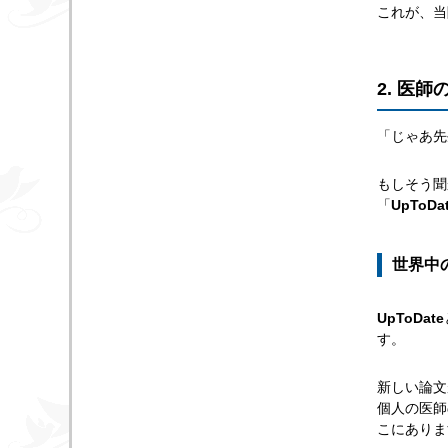
これが、当
2. 医師
「じゃあ先
もしそう聞
「
UpTo
世界中
UpToDate
す。
新しい論文
個人の医師
こにありま