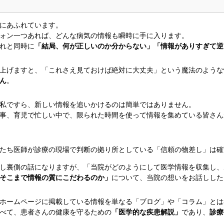
にあふれています。
ォン一つあれば、どんな病気の情報も瞬時に手に入ります。
れと同時に
「結局、何が正しいのか分からない」「情報がありすぎて逆
上げますと、「これさえ見ておけば絶対に大丈夫」という魔法のような
ん
。
私ですら、新しい情報を追いかけるのは簡単ではありません。
事、育児で忙しい中で、限られた時間を使って情報を集めている皆さん
たち医師が診療の現場で判断の拠り所としている「信頼の物差し」は確
し裏側の話になりますが、「当院がどのようにして医学情報を収集し、
そこまで情報の質にこだわるのか」
について、当院の想いをお話しした
ホームページに掲載している情報を単なる「ブログ」や「コラム」とは
べて、患者さんの健康を守るための
「医学的な疾患解説」
であり、
診療