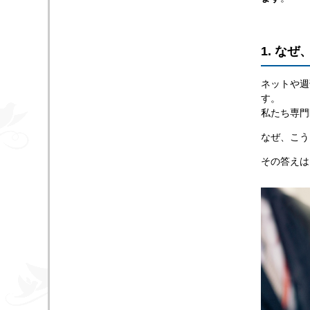
1. な
ネットや週
す。
私たち専門
なぜ、こう
その答えは